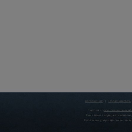
Соглашение
|
Обратная связь
Flado.ru -
доска бесплатных о
Сайт может содержать контент,
Оплачивая услуги на сайте, вы 