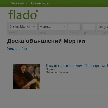
Объявления
Организации
-
регион
город
цена от
до
заголов
Доска объявлений Мортки
Услуги и бизнес
1
Гадаю на отношения.Привороты. 
Мортка
Магия, астрология