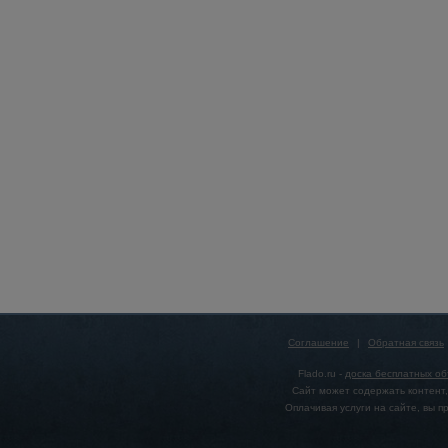
Соглашение
|
Обратная связь
Flado.ru -
доска бесплатных о
Сайт может содержать контент,
Оплачивая услуги на сайте, вы 