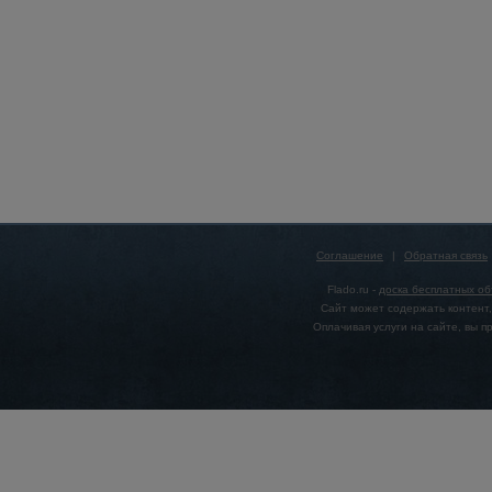
Соглашение
|
Обратная связь
Flado.ru -
доска бесплатных о
Сайт может содержать контент,
Оплачивая услуги на сайте, вы 