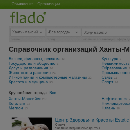
Объявления
Организации
регион
город
название организации, сфера д
Справочник организаций Ханты-М
Бизнес, финансы, реклама
Культура
60
2
Государство и общество
Недвижимость,
1
Досуг и развлечения
Образование
30
Животные и растения
Промышленно
24
ИТ-компании и компьютерные магазины
Связь
22
11
Красота и медицина
Спорт
93
24
Крупнейшие города
Все
Ханты-Мансийск
Нефтеюганск
206
Когалым
Нижневартовс
22
Мегион
Нягань
13
38
Центр Здоровья и Красоты Estetic
Сургут
Частные медицинские центры