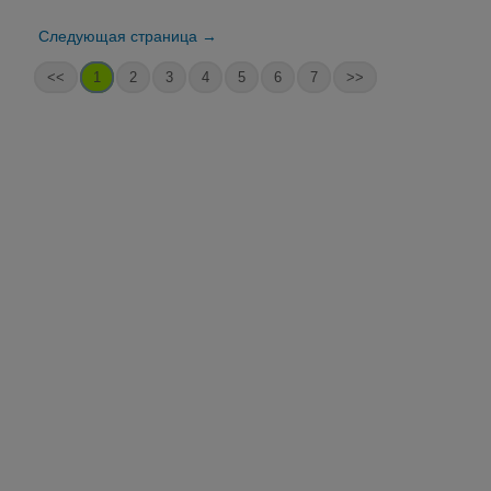
Следующая страница →
<<
1
2
3
4
5
6
7
>>