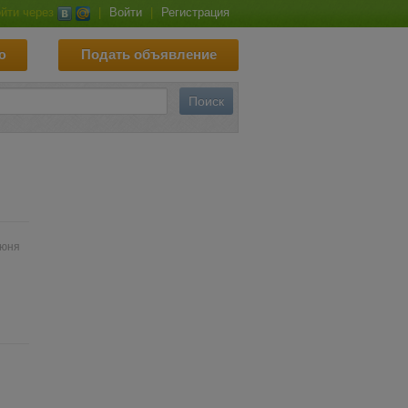
йти через
|
Войти
|
Регистрация
ю
Подать объявление
июня