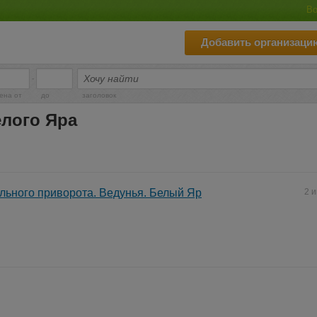
Во
Добавить организаци
-
ена от
до
заголовок
лого Яра
льного приворота. Ведунья. Белый Яр
2 