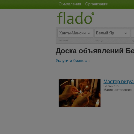
Объявления
Организации
регион
город
ц
Доска объявлений Бе
Услуги и бизнес
1
Мастер ритуа
Белый Яр
Магия, астрология