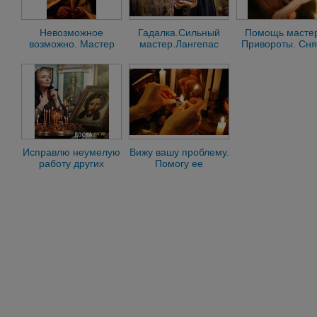
Невозможное
Гадалка.Сильный
Помощь масте
возможно. Мастер
мастер.Лангепас
Привороты. Сня
приворота.Сургут
порчи.Защит
Исправлю неумелую
Вижу вашу проблему.
работу других
Помогу ее
мастеров Отчитаю от
решить.Сильный
порчи и проклятий
мастер. Пыть-Ях