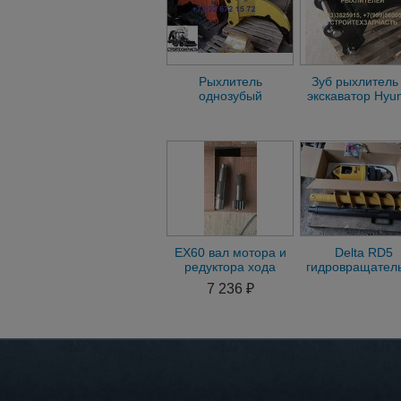
Рыхлитель
Зуб рыхлитель
однозубый
экскаватор Hyu
экскаватора Hyundai
Hitachi Komat
320/330/360/380
Doosan Jcb Vo
EX60 вал мотора и
Delta RD5
редуктора хода
гидровращатель
(детали бортовой
мини экскават
7 236 ₽
экскаватора)
Sdlg E635F E6
E665F E6