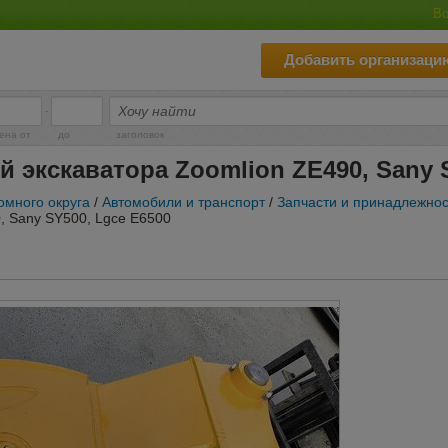
Во
Добавить организаци
-
ена от
до
заголовок
 экскаватора Zoomlion ZE490, Sany S
омного округа
/
Автомобили и транспорт
/
Запчасти и принадлежно
, Sany SY500, Lgce E6500