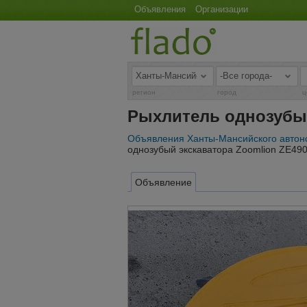
Объявления
Организации
регион
город
ц
Рыхлитель однозубый
Объявления Ханты-Мансийского автон
однозубый экскаватора Zoomlion ZE490
Объявление