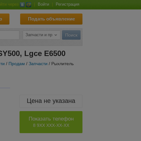
йти через
|
Войти
|
Регистрация
ю
Подать объявление
Y500, Lgce E6500
сти
/
Продам
/
Запчасти
/ Рыхлитель
Цена не указана
Показать телефон
8 9XX XXX-XX-XX