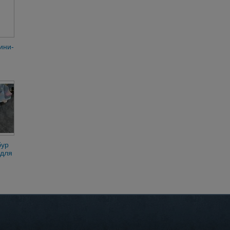
ини-
305,
бур
 для