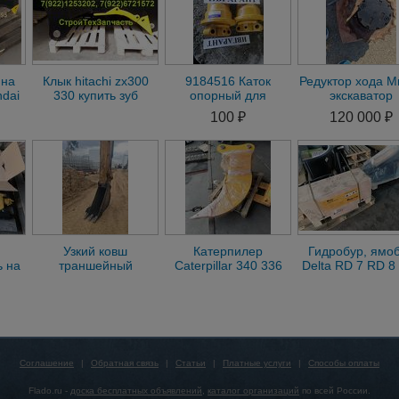
 на
Клык hitachi zx300
9184516 Каток
Редуктор хода М
ndai
330 купить зуб
опорный для
экскаватор
su
рыхлитель
экскаватора Hitachi
гусеничный Cat 
100 ₽
120 000 ₽
lvo
экскаватора хитачи
9184516
305.5, 306
300 330
Узкий ковш
Катерпилер
Гидробур, ямо
 на
траншейный
Caterpillar 340 336
Delta RD 7 RD 8
оры
экскаватора Shantui
клык рыхлитель
экскаватора-
60F
SE500LC SE470LC
экскаваторный
погрузчика
SE420 SE400L
Соглашение
|
Обратная связь
|
Статьи
|
Платные услуги
|
Способы оплаты
Flado.ru -
доска бесплатных объявлений
,
каталог организаций
по всей России.