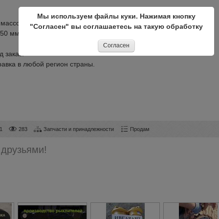
Мы используем файлы куки. Нажимая кнопку
массой от 45 до 50 тонн.
"Согласен" вы соглашаетесь на такую обработку
850 мм. Полная комплектация.
Согласен
д заказ.
равка в любой регион страны.
1
283
Запчасти и принадлежности
Продам
 друзьями!