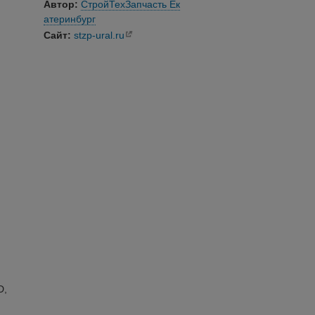
Автор:
СтройТехЗапчасть Ек
атеринбург
Сайт:
stzp-ural.ru
D,