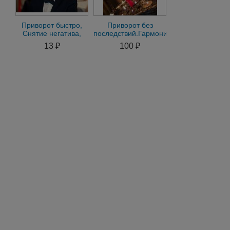
Приворот быстро,
Приворот без
Снятие негатива,
последствий.Гармонизация
порчи, Гадание на
отношений.Гадание
13 ₽
100 ₽
Таро. Верну любовь
на Таро