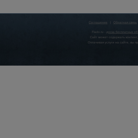
Соглашение
|
Обратная связь
Flado.ru -
доска бесплатных о
Сайт может содержать контент,
Оплачивая услуги на сайте, вы 