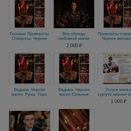
Топовые Привороты.
Все обряды
Привороты отвор
Отвороты. Черная
любовной магии.
Черное венчан
магия и Вуду
Сильный приворот,
черный сват.Ф
2 000 ₽
Видеоприсутствие
привязка от измен.
видео отчет
Таро
Ведьма. Черная
Ведьма. Черная
Услуги мага 
магия. Руны. Таро.
магия.Сильные
сургуте,черная м
Приворот. Черное
могильные
в сургуте
1 000 ₽
венчание
привороты