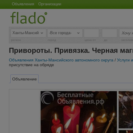
Объявления
Организации
-
регион
город
цена от
до
заголов
Привороты. Привязка. Черная маг
Объявления Ханты-Мансийского автономного округа
/
Услуги 
присутствие на обряде
Объявление