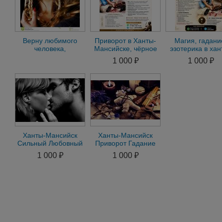
Верну любимого
Приворот в Ханты-
Магия, гадани
человека,
Мансийске, чёрное
эзотерика в хан
Привороты,магия
венчание в Ханты-
мансийске, приво
1 000 ₽
1 000 ₽
гадалка
Мансийске
любовная маг
ясновидящая
Ханты-Мансийск
Ханты-Мансийск
Сильный Любовный
Приворот Гадание
Приворот на
Снять Порчу Остуда
1 000 ₽
1 000 ₽
Мужчину на
Рассорка Присушка
Женщину Гадание