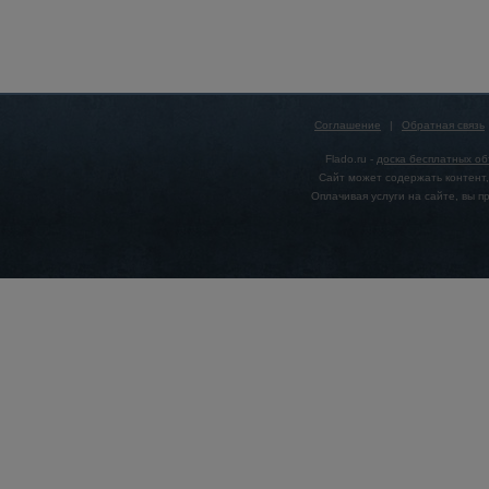
Соглашение
|
Обратная связь
Flado.ru -
доска бесплатных о
Сайт может содержать контент,
Оплачивая услуги на сайте, вы 