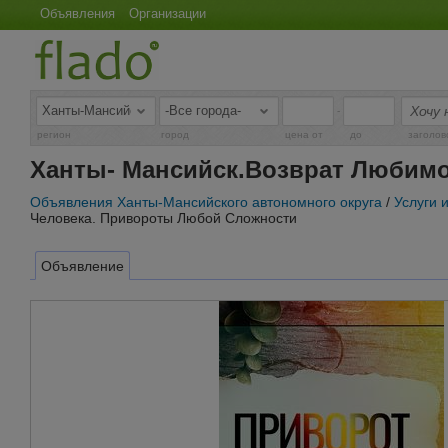
Объявления
Организации
-
регион
город
цена от
до
заголов
Ханты- Мансийск.Возврат Любим
Объявления Ханты-Мансийского автономного округа
/
Услуги 
Человека. Привороты Любой Сложности
Объявление