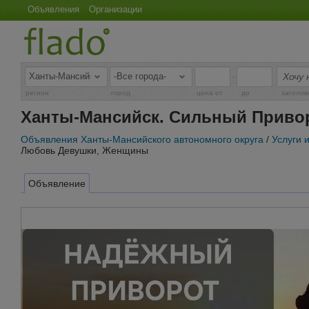
Объявления
Организации
-
регион
город
цена от
до
заголов
Ханты-Мансийск. Сильный Приво
Объявления Ханты-Мансийского автономного округа
/
Услуги 
Любовь Девушки, Женщины
Объявление