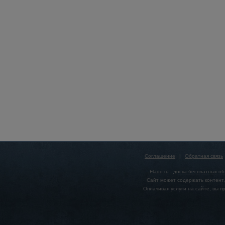
Соглашение
|
Обратная связь
Flado.ru -
доска бесплатных о
Сайт может содержать контент,
Оплачивая услуги на сайте, вы 