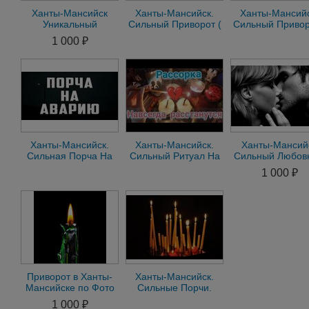
Ханты-Мансийск
Ханты-Мансийск.
Ханты-Мансийс
Уникальный
Сильный Приворот (
Сильный Привор
Приворот на
Свадебный Платок )
Печать Верност
1 000 ₽
Мужчину Приворот
На Замужество
На Мужчину, Па
на Женщину
Ханты-Мансийск.
Ханты-Мансийск.
Ханты-Мансий
Сильная Порча На
Сильный Ритуал На
Сильный Любов
Аварию ( Д.Т.П. )
Развод Между
Приворот на
1 000 ₽
Обидчику, Врагу
Мужем и Женой
Мужчину на
Женщину Гада
Приворот в Ханты-
Ханты-Мансийск.
Мансийске по Фото
Сильные Порчи.
на Мужчину.
Устраню Обидчика,
1 000 ₽