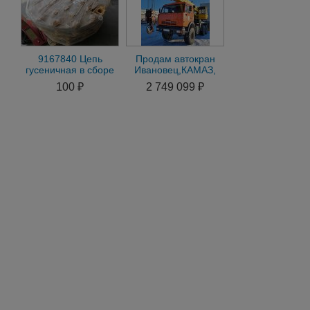
9167840 Цепь
Продам автокран
гусеничная в сборе
Ивановец,КАМАЗ,
Hitachi 48L – 9167840
6х6, 2012г/
100 ₽
2 749 099 ₽
в,25тн,22м обмен