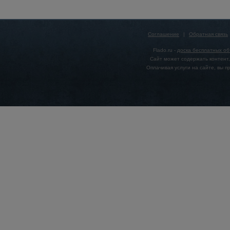
Соглашение
|
Обратная связь
Flado.ru -
доска бесплатных о
Сайт может содержать контент,
Оплачивая услуги на сайте, вы 