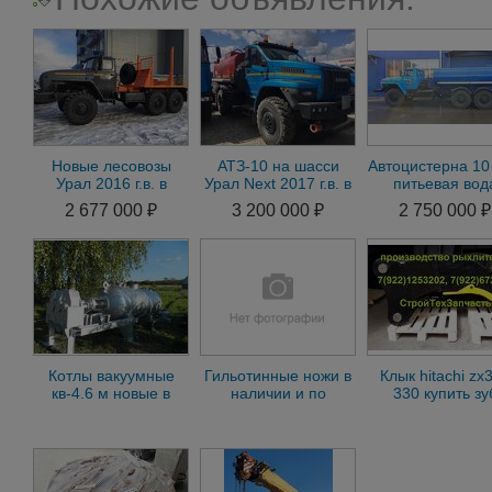
Новые лесовозы
АТЗ-10 на шасси
Автоцистерна 10 
Урал 2016 г.в. в
Урал Next 2017 г.в. в
питьевая вод
наличии с ПТС
наличии
АЦПТ-10 в нали
2 677 000 ₽
3 200 000 ₽
2 750 000 ₽
Котлы вакуумные
Гильотинные ножи в
Клык hitachi zx
кв-4.6 м новые в
наличии и по
330 купить зу
наличии
чертежам заказчика.
рыхлитель
экскаватора хит
300 330