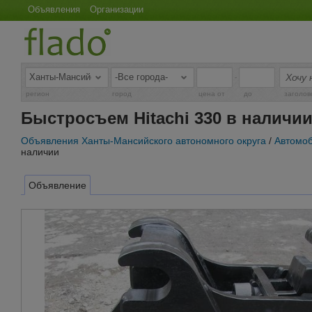
Объявления
Организации
-
регион
город
цена от
до
заголов
Быстросъем Hitachi 330 в наличи
Объявления Ханты-Мансийского автономного округа
/
Автомоб
наличии
Объявление